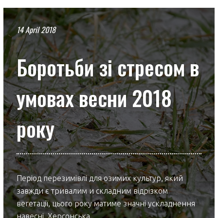
14 April 2018
Боротьби зі стресом в
умовах весни 2018
року
Період перезимівлі для озимих культур, який
завжди є тривалим и складним відрізком
вегетації, цього року матиме значні ускладнення
навесні. Херсонська…