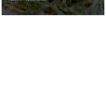
16 March 2018
Шлях уникнути втрат
урожаю бобових
культур