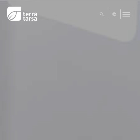
UA
EN
RU