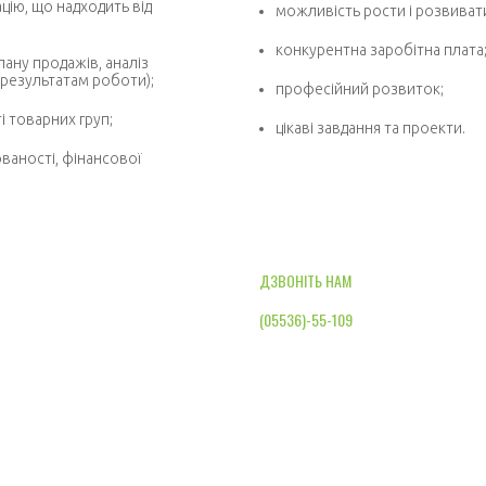
цію, що надходить від
можливість рости і розвиват
конкурентна заробітна плата
лану продажів, аналіз
 результатам роботи);
професійний розвиток;
і товарних груп;
цікаві завдання та проекти.
ваності, фінансової
ДЗВОНІТЬ НАМ
(05536)-55-109