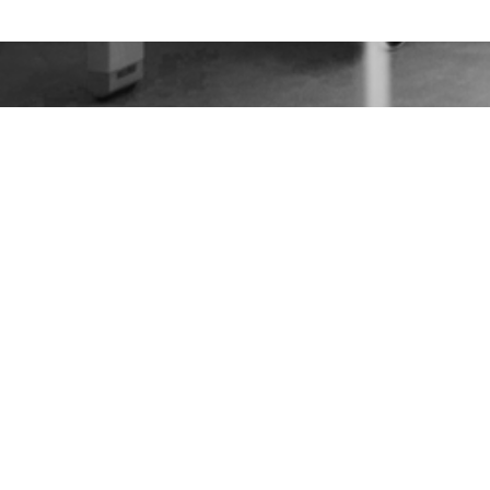
оловна
Пресса
ро нас
Карʼєра
ультури
Контакти
родукція
essays editing