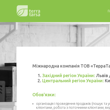
Г
Міжнародна компанія ТОВ «ТерраТа
Західний регіон України:
Львів 
Центральний регіон України:
Ки
Обов'язки:
організація і проведення продажів (пошук та 
клієнтами, робота з поточними клієнтами, ве