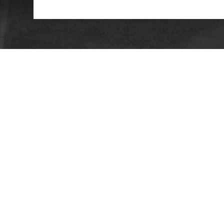
Г
П
TerraTarsa © 2018
К
П