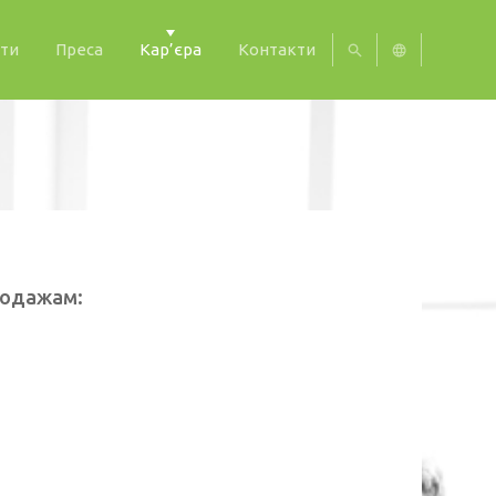
ти
Преса
Кар’єра
Контакти
UA
EN
RU
родажам: