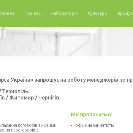
оловна
Про нас
Лабораторія
Культури
Продук
рса Україна» запрошує на роботу менеджерів по п
/ Тернопіль.
їв / Житомир / Чернігів.
Ми пропонуємо:
укладання договорів з новими
офіційна зайнятість;
дення переговорів з