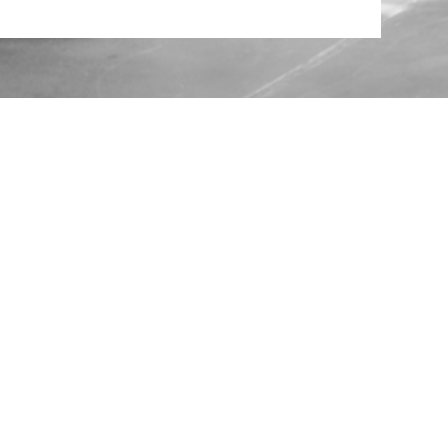
ЦЕНТРАЛЬНИЙ ОФІС:
ТОВ “ТЕРРАТАРСА
УКРАЇНА” 74800 УКРАЇНА, М. КАХОВКА, ВУЛ.
ПІВДЕННА, 4. ТЕЛ.: +38 (05536) 55 109; ФАКС: +38
(05536) 55 137; EMAIL: INFO@TERRATARSA.COM